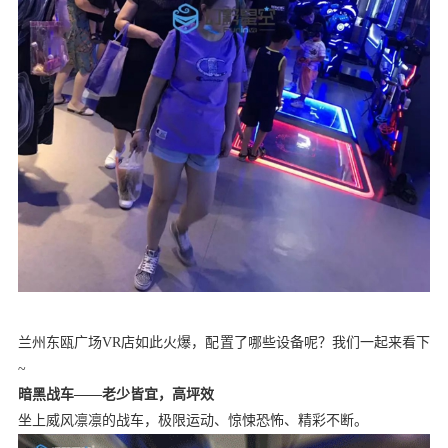
兰州东瓯广场VR店如此火爆，配置了哪些设备呢？我们一起来看下
~
暗黑战车
——老少皆宜，高坪效
坐上威风凛凛的战车，极限运动、惊悚恐怖、精彩不断。