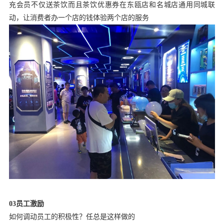
充会员不仅送茶饮而且茶饮优惠券在东瓯店和名城店通用同城联
动，让消费者办一个店的钱体验两个店的服务
03员工激励
如何调动员工的积极性？任总是这样做的