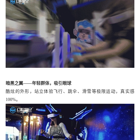
暗黑之翼
——年轻群体，吸引眼球
酷炫的外形，站立体验飞行、跳伞、滑雪等极限运动，真实感
100%。