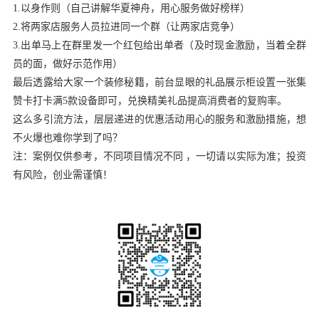
1.以身作则（自己讲解华夏神舟，用心服务做好榜样）
2.将两家店服务人员拉进同一个群（让两家店竞争）
3.出单马上在群里发一个红包给出单者（及时现金激励，当着全群
员的面，做好示范作用）
最后透露给大家一个装修秘籍，前台显眼的礼品展示柜设置一张集
赞卡打卡满5款设备即可，兑换精美礼品提高消费者的复购率。
这么多引流方法，层层递进的优惠活动用心的服务和激励措施，想
不火爆也难你学到了吗？
注：案例仅供参考，不同项目情况不同 ，一切请以实际为准；投资
有风险，创业需谨慎！