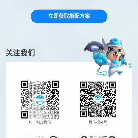
立即获取搭配方案
关注我们
扫一扫加微信
微信视频号