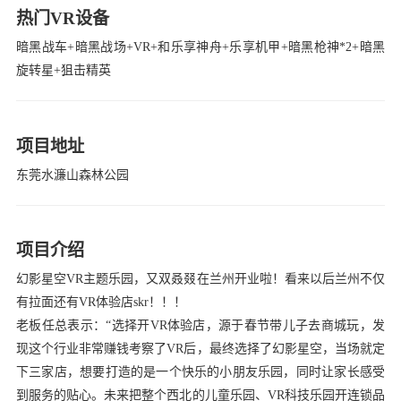
热门VR设备
暗黑战车+暗黑战场
+VR+
和乐享神舟
+
乐享机甲
+
暗黑枪神
*2+
暗黑
旋转星
+
狙击精英
项目地址
东莞水濂山森林公园
项目介绍
幻影星空VR主题乐园，又双叒叕在兰州开业啦！看来以后兰州不仅
有拉面还有VR体验店skr！！！
老板任总表示：“选择开VR体验店，源于春节带儿子去商城玩，发
现这个行业非常赚钱考察了VR后，最终选择了幻影星空，当场就定
下三家店，想要打造的是一个快乐的小朋友乐园，同时让家长感受
到服务的贴心。未来把整个西北的儿童乐园、VR科技乐园开连锁品