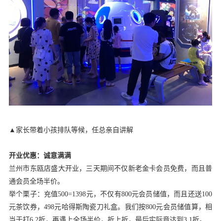
▲家长带着小孩排队等候，任总亲自讲解
开业优惠：诚意满满
兰州市东瓯店盛大开业，三天期间不仅新老金卡会员免费，而且普
通会员全场半价。
举个栗子：充值500=1398元，不仅有800元会员储值，而且还送100
元茶饮券，498元哈得斯陶瓷刀礼盒。我们按800元会员储值算，相
当于打6.2折，再遇上全场半价，折上折，最后实际竟达到3.1折。