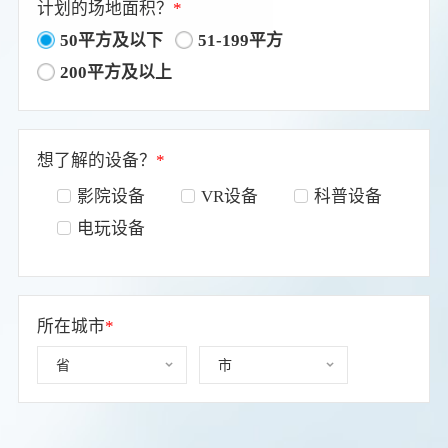
计划的场地面积？
*
50平方及以下
51-199平方
200平方及以上
想了解的设备？
*
影院设备
VR设备
科普设备
电玩设备
所在城市
*