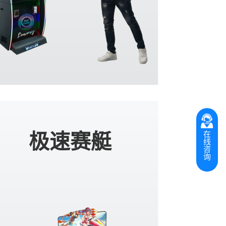
极速赛艇
在线咨询