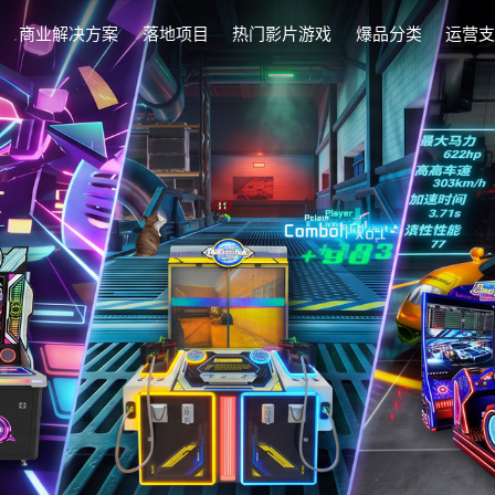
商业解决方案
落地项目
热门影片游戏
爆品分类
运营