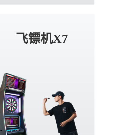
飞镖机X7