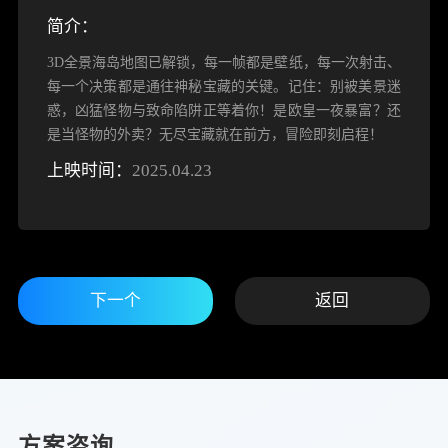
简介：
3D全景海岛地图已解锁，每一帧都是壁纸，每一次射击、
每一个决策都是通往神秘宝藏的关键。记住：别被美景迷
惑，凶猛怪物与致命陷阱正等着你！是欧皇一夜暴富？还
是当怪物的外卖？无尽宝藏就在前方，冒险即刻启程！
上映时间：
2025.04.23
下一个
返回
方案咨询